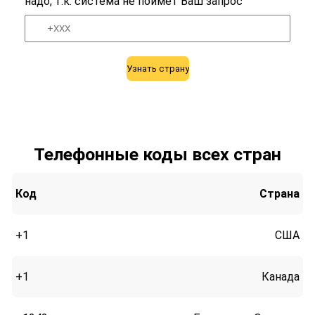
надо, т.к. система не поймет Ваш запрос
Узнать страну
Телефонные коды всех стран
Код
Страна
+1
США
+1
Канада