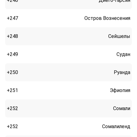
+246
Диего-Гарсия
+247
Остров Вознесения
+248
Сейшелы
+249
Судан
+250
Руанда
+251
Эфиопия
+252
Сомали
+252
Сомалиленд