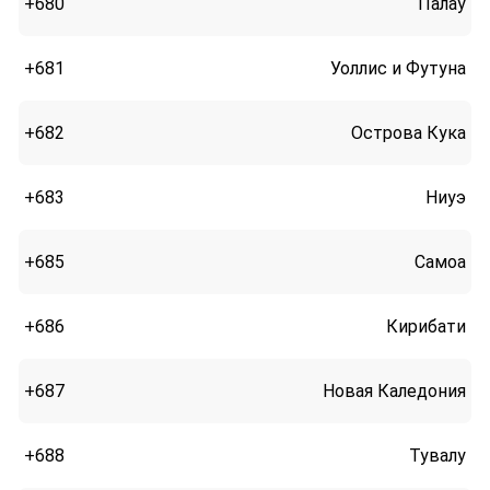
+680
Палау
+681
Уоллис и Футуна
+682
Острова Кука
+683
Ниуэ
+685
Самоа
+686
Кирибати
+687
Новая Каледония
+688
Тувалу