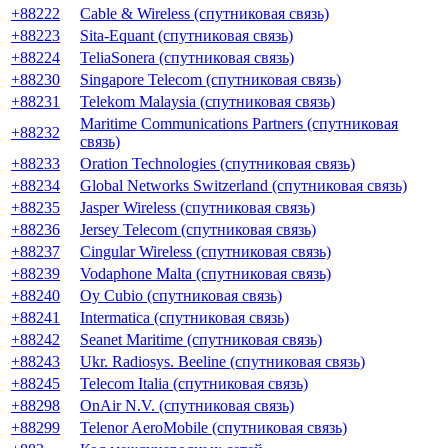
+88222
Cable & Wireless (спутниковая связь)
+88223
Sita-Equant (спутниковая связь)
+88224
TeliaSonera (спутниковая связь)
+88230
Singapore Telecom (спутниковая связь)
+88231
Telekom Malaysia (спутниковая связь)
Maritime Communications Partners (спутниковая
+88232
связь)
+88233
Oration Technologies (спутниковая связь)
+88234
Global Networks Switzerland (спутниковая связь)
+88235
Jasper Wireless (спутниковая связь)
+88236
Jersey Telecom (спутниковая связь)
+88237
Cingular Wireless (спутниковая связь)
+88239
Vodaphone Malta (спутниковая связь)
+88240
Oy Cubio (спутниковая связь)
+88241
Intermatica (спутниковая связь)
+88242
Seanet Maritime (спутниковая связь)
+88243
Ukr. Radiosys. Beeline (спутниковая связь)
+88245
Telecom Italia (спутниковая связь)
+88298
OnAir N.V. (спутниковая связь)
+88299
Telenor AeroMobile (спутниковая связь)