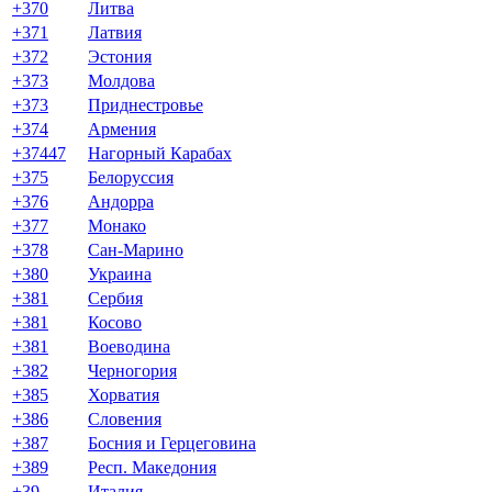
+370
Литва
+371
Латвия
+372
Эстония
+373
Молдова
+373
Приднестровье
+374
Армения
+37447
Нагорный Карабах
+375
Белоруссия
+376
Андорра
+377
Монако
+378
Сан-Марино
+380
Украина
+381
Сербия
+381
Косово
+381
Воеводина
+382
Черногория
+385
Хорватия
+386
Словения
+387
Босния и Герцеговина
+389
Респ. Македония
+39
Италия