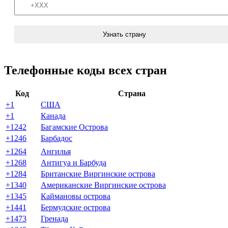
Узнать страну
Телефонные коды всех стран
Код
Страна
+1
США
+1
Канада
+1242
Багамские Острова
+1246
Барбадос
+1264
Ангилья
+1268
Антигуа и Барбуда
+1284
Британские Виргинские острова
+1340
Американские Виргинские острова
+1345
Каймановы острова
+1441
Бермудские острова
+1473
Гренада