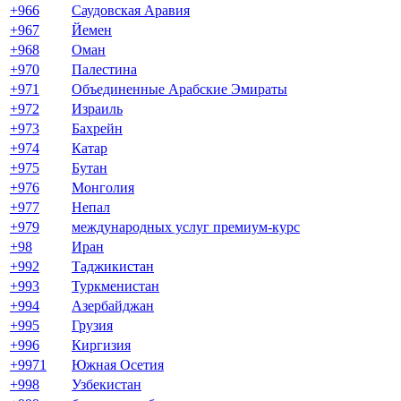
+966
Саудовская Аравия
+967
Йемен
+968
Оман
+970
Палестина
+971
Объединенные Арабские Эмираты
+972
Израиль
+973
Бахрейн
+974
Катар
+975
Бутан
+976
Монголия
+977
Непал
+979
международных услуг премиум-курс
+98
Иран
+992
Таджикистан
+993
Туркменистан
+994
Азербайджан
+995
Грузия
+996
Киргизия
+9971
Южная Осетия
+998
Узбекистан