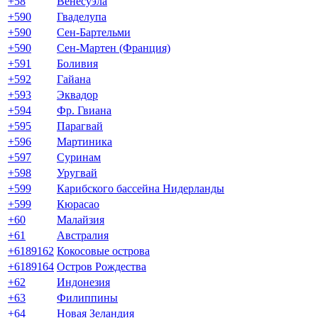
+58
Венесуэла
+590
Гваделупа
+590
Сен-Бартельми
+590
Сен-Мартен (Франция)
+591
Боливия
+592
Гайана
+593
Эквадор
+594
Фр. Гвиана
+595
Парагвай
+596
Мартиника
+597
Суринам
+598
Уругвай
+599
Карибского бассейна Нидерланды
+599
Кюрасао
+60
Малайзия
+61
Австралия
+6189162
Кокосовые острова
+6189164
Остров Рождества
+62
Индонезия
+63
Филиппины
+64
Новая Зеландия