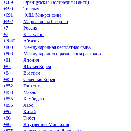
+689
Французская Полинезия (Таити)
+690
Токелау
+691
Ф.Ш. Микронезии
+692
Маршалловы Острова
+7
Россия
+7
Казахстан
+7840
Абхазия
+800
Международная бесплатная связь
+808
Международного разделения расходов
+81
Япония
+82
Южная Корея
+84
Вьетнам
+850
Северная Корея
+852
Гонконг
+853
Макао
+855
Камбоджа
+856
Лаос
+86
Китай
+86
Тибет
+86
Внутренняя Монголия
+875
морской подвижной службы