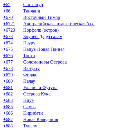
+65
Сингапур
+66
Таиланд
+670
Восточный Тимор
+6721
Австралийская антарктическая база
+6723
Норфолк (остров)
+673
Бруней-Даруссалам
+674
Науру
+675
Папуа-Новая Гвинея
+676
Тонга
+677
Соломоновы Острова
+678
Вануату
+679
Фиджи
+680
Палау
+681
Уоллис и Футуна
+682
Острова Кука
+683
Ниуэ
+685
Самоа
+686
Кирибати
+687
Новая Каледония
+688
Тувалу