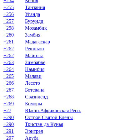
+254
Кения
+255
Танзания
+256
Уганда
+257
Бурунди
+258
Мозамбик
+260
Замбия
+261
Мадагаскар
+262
Реюньон
+262
Майотта
+263
Зимбабве
+264
Намибия
+265
Малави
+266
Лесото
+267
Ботсвана
+268
Свазиленд
+269
Коморы
+27
Южно-Африканская Респ.
+290
Остров Святой Елены
+290
Тристан-да-Кунья
+291
Эритрея
+297
Аруба