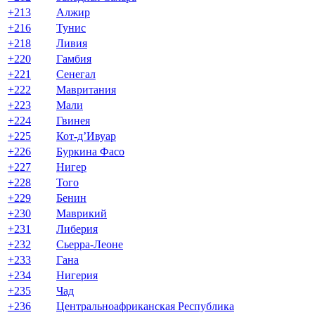
+213
Алжир
+216
Тунис
+218
Ливия
+220
Гамбия
+221
Сенегал
+222
Мавритания
+223
Мали
+224
Гвинея
+225
Кот-д’Ивуар
+226
Буркина Фасо
+227
Нигер
+228
Того
+229
Бенин
+230
Маврикий
+231
Либерия
+232
Сьерра-Леоне
+233
Гана
+234
Нигерия
+235
Чад
+236
Центральноафриканская Республика