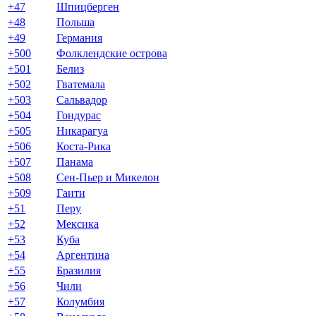
+47
Шпицберген
+48
Польша
+49
Германия
+500
Фолклендские острова
+501
Белиз
+502
Гватемала
+503
Сальвадор
+504
Гондурас
+505
Никарагуа
+506
Коста-Рика
+507
Панама
+508
Сен-Пьер и Микелон
+509
Гаити
+51
Перу
+52
Мексика
+53
Куба
+54
Аргентина
+55
Бразилия
+56
Чили
+57
Колумбия