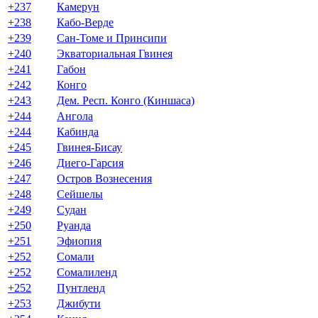
+237
Камерун
+238
Кабо-Верде
+239
Сан-Томе и Принсипи
+240
Экваториальная Гвинея
+241
Габон
+242
Конго
+243
Дем. Респ. Конго (Киншаса)
+244
Ангола
+244
Кабинда
+245
Гвинея-Бисау
+246
Диего-Гарсия
+247
Остров Вознесения
+248
Сейшелы
+249
Судан
+250
Руанда
+251
Эфиопия
+252
Сомали
+252
Сомалиленд
+252
Пунтленд
+253
Джибути