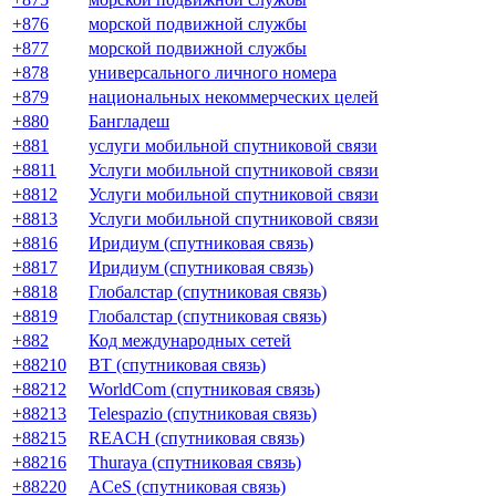
+876
морской подвижной службы
+877
морской подвижной службы
+878
универсального личного номера
+879
национальных некоммерческих целей
+880
Бангладеш
+881
услуги мобильной спутниковой связи
+8811
Услуги мобильной спутниковой связи
+8812
Услуги мобильной спутниковой связи
+8813
Услуги мобильной спутниковой связи
+8816
Иридиум (спутниковая связь)
+8817
Иридиум (спутниковая связь)
+8818
Глобалстар (спутниковая связь)
+8819
Глобалстар (спутниковая связь)
+882
Код международных сетей
+88210
BT (спутниковая связь)
+88212
WorldCom (спутниковая связь)
+88213
Telespazio (спутниковая связь)
+88215
REACH (спутниковая связь)
+88216
Thuraya (спутниковая связь)
+88220
ACeS (спутниковая связь)