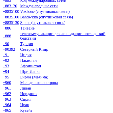
+883
Код международных сетей
+883120
Международные сети
+8835100
Voxbone (спутниковая связь)
+8835100
Bandwidth (спутниковая связь)
+8835130
Sipme (спутниковая связь)
+886
Тайвань
телекоммуникации для ликвидации последствий
+888
бедствий
+90
Турция
+90392
Северный Кипр
+91
Индия
+92
Пакистан
+93
Афганистан
+94
Шри-Ланка
+95
Бирма (Мьянма)
+960
Мальдивские острова
+961
Ливан
+962
Иордания
+963
Сирия
+964
Ирак
+965
Кувейт