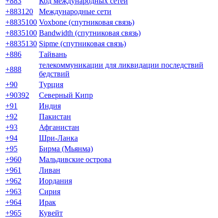
+883
Код международных сетей
+883120
Международные сети
+8835100
Voxbone (спутниковая связь)
+8835100
Bandwidth (спутниковая связь)
+8835130
Sipme (спутниковая связь)
+886
Тайвань
телекоммуникации для ликвидации последствий
+888
бедствий
+90
Турция
+90392
Северный Кипр
+91
Индия
+92
Пакистан
+93
Афганистан
+94
Шри-Ланка
+95
Бирма (Мьянма)
+960
Мальдивские острова
+961
Ливан
+962
Иордания
+963
Сирия
+964
Ирак
+965
Кувейт