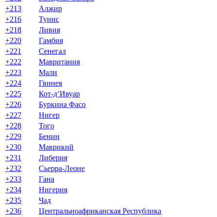
+213
Алжир
+216
Тунис
+218
Ливия
+220
Гамбия
+221
Сенегал
+222
Мавритания
+223
Мали
+224
Гвинея
+225
Кот-д’Ивуар
+226
Буркина Фасо
+227
Нигер
+228
Того
+229
Бенин
+230
Маврикий
+231
Либерия
+232
Сьерра-Леоне
+233
Гана
+234
Нигерия
+235
Чад
+236
Центральноафриканская Республика