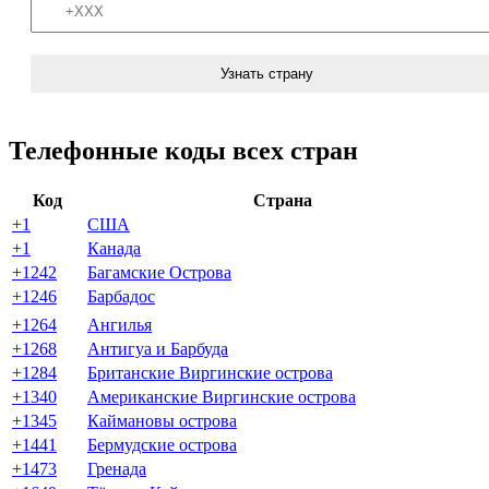
Узнать страну
Телефонные коды всех стран
Код
Страна
+1
США
+1
Канада
+1242
Багамские Острова
+1246
Барбадос
+1264
Ангилья
+1268
Антигуа и Барбуда
+1284
Британские Виргинские острова
+1340
Американские Виргинские острова
+1345
Каймановы острова
+1441
Бермудские острова
+1473
Гренада