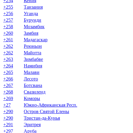
+254
Кения
+255
Танзания
+256
Уганда
+257
Бурунди
+258
Мозамбик
+260
Замбия
+261
Мадагаскар
+262
Реюньон
+262
Майотта
+263
Зимбабве
+264
Намибия
+265
Малави
+266
Лесото
+267
Ботсвана
+268
Свазиленд
+269
Коморы
+27
Южно-Африканская Респ.
+290
Остров Святой Елены
+290
Тристан-да-Кунья
+291
Эритрея
+297
Аруба