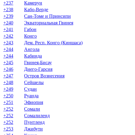
+237
Камерун
+238
Кабо-Верде
+239
Сан-Томе и Принсипи
+240
Экваториальная Гвинея
+241
Габон
+242
Конго
+243
Дем. Респ. Конго (Киншаса)
+244
Ангола
+244
Кабинда
+245
Гвинея-Бисау
+246
Диего-Гарсия
+247
Остров Вознесения
+248
Сейшелы
+249
Судан
+250
Руанда
+251
Эфиопия
+252
Сомали
+252
Сомалиленд
+252
Пунтленд
+253
Джибути