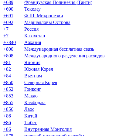
+689
Французская Полинезия (Таити)
+690
Токелау
+691
Ф.Ш. Микронезии
+692
Маршалловы Острова
+7
Россия
+7
Казахстан
+7840
Абхазия
+800
Международная бесплатная связь
+808
Международного разделения расходов
+81
Япония
+82
Южная Корея
+84
Вьетнам
+850
Северная Корея
+852
Гонконг
+853
Макао
+855
Камбоджа
+856
Лаос
+86
Китай
+86
Тибет
+86
Внутренняя Монголия
+875
морской подвижной службы