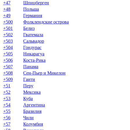
+47
Шпицберген
+48
Польша
+49
Германия
+500
Фолклендские острова
+501
Белиз
+502
Гватемала
+503
Сальвадор
+504
Гондурас
+505
Никарагуа
+506
Коста-Рика
+507
Панама
+508
Сен-Пьер и Микелон
+509
Гаити
+51
Перу
+52
Мексика
+53
Куба
+54
Аргентина
+55
Бразилия
+56
Чили
+57
Колумбия