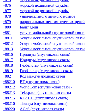
+876
морской подвижной службы
+877
морской подвижной службы
+878
универсального личного номера
+879
национальных некоммерческих целей
+880
Бангладеш
+881
услуги мобильной спутниковой связи
+8811
Услуги мобильной спутниковой связи
+8812
Услуги мобильной спутниковой связи
+8813
Услуги мобильной спутниковой связи
+8816
Иридиум (спутниковая связь)
+8817
Иридиум (спутниковая связь)
+8818
Глобалстар (спутниковая связь)
+8819
Глобалстар (спутниковая связь)
+882
Код международных сетей
+88210
BT (спутниковая связь)
+88212
WorldCom (спутниковая связь)
+88213
Telespazio (спутниковая связь)
+88215
REACH (спутниковая связь)
+88216
Thuraya (спутниковая связь)
+88220
ACeS (спутниковая связь)