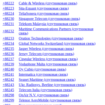
+88222
Cable & Wireless (спутниковая связь)
+88223
Sita-Equant (спутниковая связь)
+88224
TeliaSonera (спутниковая связь)
+88230
Singapore Telecom (спутниковая связь)
+88231
Telekom Malaysia (спутниковая связь)
Maritime Communications Partners (спутниковая
+88232
связь)
+88233
Oration Technologies (спутниковая связь)
+88234
Global Networks Switzerland (спутниковая связь)
+88235
Jasper Wireless (спутниковая связь)
+88236
Jersey Telecom (спутниковая связь)
+88237
Cingular Wireless (спутниковая связь)
+88239
Vodaphone Malta (спутниковая связь)
+88240
Oy Cubio (спутниковая связь)
+88241
Intermatica (спутниковая связь)
+88242
Seanet Maritime (спутниковая связь)
+88243
Ukr. Radiosys. Beeline (спутниковая связь)
+88245
Telecom Italia (спутниковая связь)
+88298
OnAir N.V. (спутниковая связь)
+88299
Telenor AeroMobile (спутниковая связь)