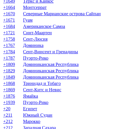
+1649
Тёркс и Кайкос
+1664
Монтсеррат
+1670
Северные Марианские острова Сайпан
+1671
Гуам
+1684
Американское Самоа
+1721
Синт-Маартен
+1758
Сент-Люсия
+1767
Доминика
+1784
Сент-Винсент и Гренадины
+1787
Пуэрто-Рико
+1809
Доминиканская Республика
+1829
Доминиканская Республика
+1849
Доминиканская Республика
+1868
Тринидад и Тобаго
+1869
Сент-Китс и Невис
+1876
Ямайка
+1939
Пуэрто-Рико
+20
Египет
+211
Южный Судан
+212
Марокко
+212
Западная Сахара