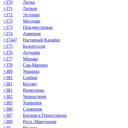
+370
Литва
+371
Латвия
+372
Эстония
+373
Молдова
+373
Приднестровье
+374
Армения
+37447
Нагорный Карабах
+375
Белоруссия
+376
Андорра
+377
Монако
+378
Сан-Марино
+380
Украина
+381
Сербия
+381
Косово
+381
Воеводина
+382
Черногория
+385
Хорватия
+386
Словения
+387
Босния и Герцеговина
+389
Респ. Македония
+39
Италия