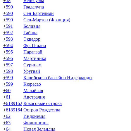
+58
Венесуэла
+590
Гваделупа
+590
Сен-Бартельми
+590
Сен-Мартен (Франция)
+591
Боливия
+592
Гайана
+593
Эквадор
+594
Фр. Гвиана
+595
Парагвай
+596
Мартиника
+597
Суринам
+598
Уругвай
+599
Карибского бассейна Нидерланды
+599
Кюрасао
+60
Малайзия
+61
Австралия
+6189162
Кокосовые острова
+6189164
Остров Рождества
+62
Индонезия
+63
Филиппины
+64
Новая Зеландия