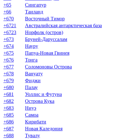
+65
Сингапур
+66
Таиланд
+670
Восточный Тимор
+6721
Австралийская антарктическая база
+6723
Норфолк (остров)
+673
Бруней-Даруссалам
+674
Науру
+675
Папуа-Новая Гвинея
+676
Тонга
+677
Соломоновы Острова
+678
Вануату
+679
Фиджи
+680
Палау
+681
Уоллис и Футуна
+682
Острова Кука
+683
Ниуэ
+685
Самоа
+686
Кирибати
+687
Новая Каледония
+688
Тувалу