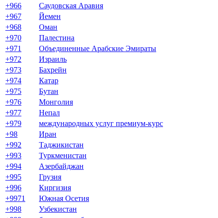
+966
Саудовская Аравия
+967
Йемен
+968
Оман
+970
Палестина
+971
Объединенные Арабские Эмираты
+972
Израиль
+973
Бахрейн
+974
Катар
+975
Бутан
+976
Монголия
+977
Непал
+979
международных услуг премиум-курс
+98
Иран
+992
Таджикистан
+993
Туркменистан
+994
Азербайджан
+995
Грузия
+996
Киргизия
+9971
Южная Осетия
+998
Узбекистан